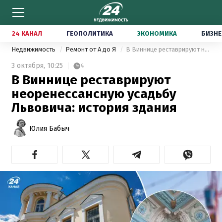
24 КАНАЛ
ГЕОПОЛИТИКА
ЭКОНОМИКА
БИЗНЕ
Недвижимость
Ремонт от А до Я
В Виннице реставрируют неоренессансную усадьбу Львовича: история здания
3 октября,
10:25
4
В Виннице реставрируют
неоренессансную усадьбу
Львовича: история здания
Юлия Бабыч