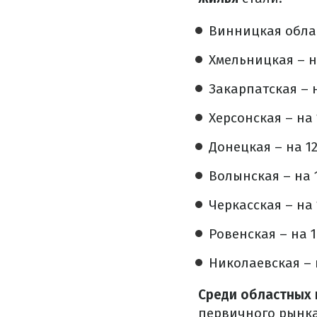
Винницкая облас
Хмельницкая – н
Закарпатская – н
Херсонская – на 
Донецкая – на 12
Волынская – на 
Черкасская – на 
Ровенская – на 1
Николаевская – 
Среди областных
первичного рынка