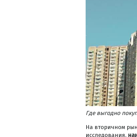
Где выгодно поку
На вторичном рын
исследования,
на