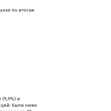
ынке по итогам
 (9,9%) и
иций: были ниже