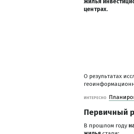
жилья инвестицио
центрах.
О результатах ис
геоинформационно
Планиров
ИНТЕРЕСНО
Первичный 
В прошлом году
н
жилья
стали: