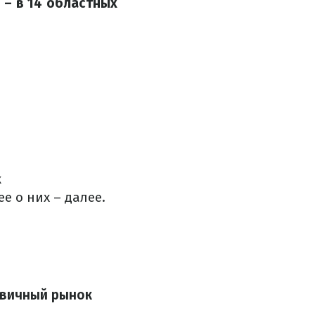
 – в 14 областных
к
 о них – далее.
рвичный рынок