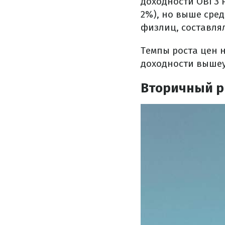
доходности ОВГЗ 
2%), но выше сре
физлиц, составлял
Темпы роста цен 
доходности вышеу
Вторичный 