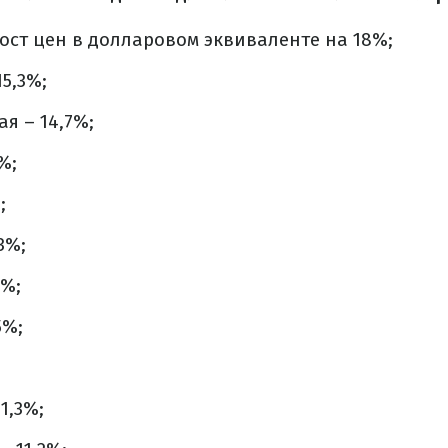
ост цен в долларовом эквиваленте на 18%;
5,3%;
я – 14,7%;
%;
;
3%;
9%;
5%;
1,3%;