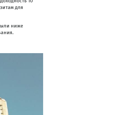
доходность 10
зитам для
были ниже
вания.