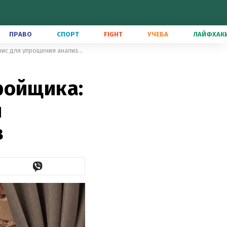
ПРАВО
СПОРТ
FIGHT
УЧЕБА
ЛАЙФХАК
Как проверить репутацию застройщика: в Украине запустили сервис для упрощения анализа документов
ройщика:
я
в