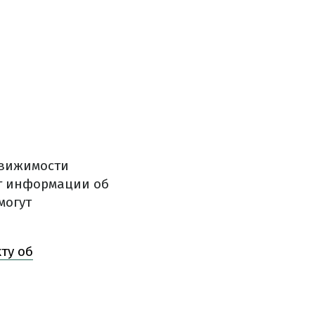
едвижимости
нг информации об
могут
ту об