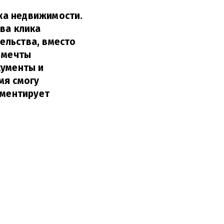
ка недвижимости.
ва клика
ельства, вместо
е мечты
кументы и
мя смогу
мментирует