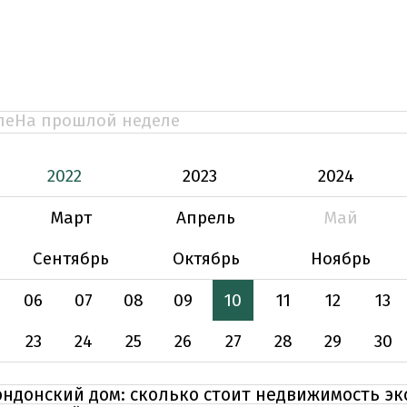
ле
На прошлой неделе
2022
2023
2024
Март
Апрель
Май
Сентябрь
Октябрь
Ноябрь
06
07
08
09
10
11
12
13
23
24
25
26
27
28
29
30
ондонский дом: сколько стоит недвижимость э