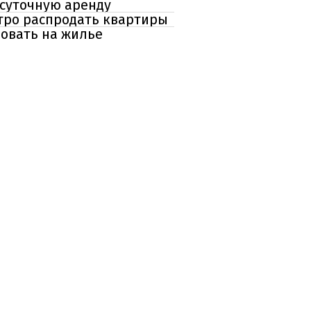
осуточную аренду
тро распродать квартиры
довать на жилье