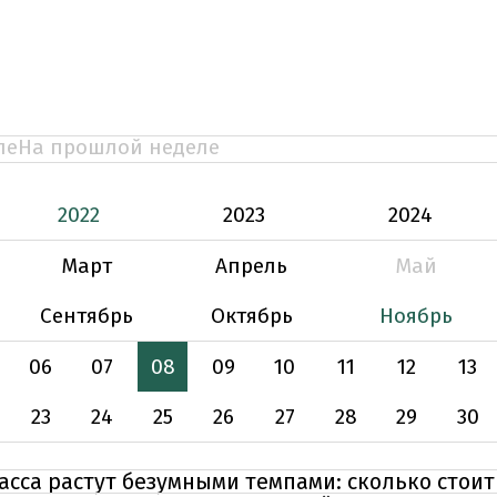
ле
На прошлой неделе
2022
2023
2024
Март
Апрель
Май
Сентябрь
Октябрь
Ноябрь
06
07
08
09
10
11
12
13
23
24
25
26
27
28
29
30
сса растут безумными темпами: сколько стоит 