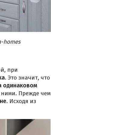
n-homes
й, при
ка
. Это значит, что
а одинаковом
 ними. Прежде чем
хне
. Исходя из