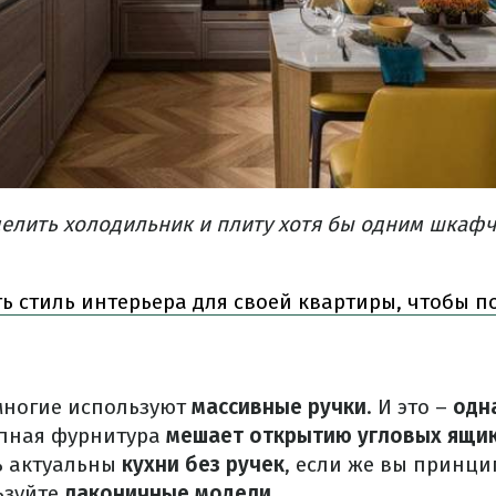
делить холодильник и плиту хотя бы одним шкаф
ь стиль интерьера для своей квартиры, чтобы п
 многие используют
массивные ручки
. И это –
одна
упная фурнитура
мешает открытию угловых ящи
 актуальны
кухни без ручек
, если же вы принци
ьзуйте
лаконичные модели.