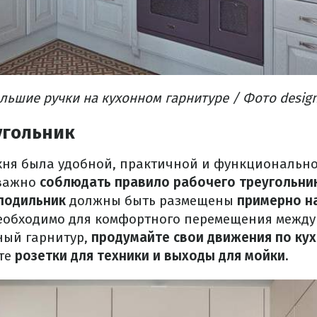
льшие ручки на кухонном гарнитуре / Фото desig
угольник
ухня была удобной, практичной и функционально
важно
соблюдать правило рабочего треугольни
олодильник
должны быть размещены
примерно н
необходимо для комфортного перемещения между
ный гарнитур,
продумайте свои движения по ку
те
розетки для техники и выходы для мойки.