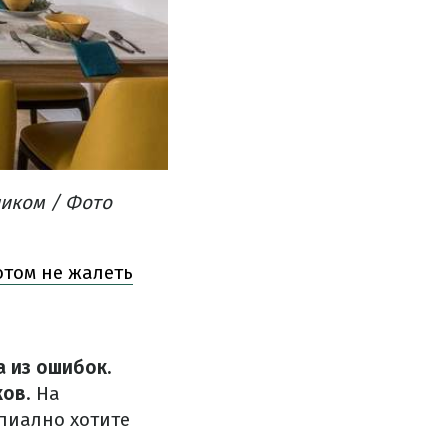
чиком / Фото
отом не жалеть
 из ошибок.
ков
. На
пиално хотите