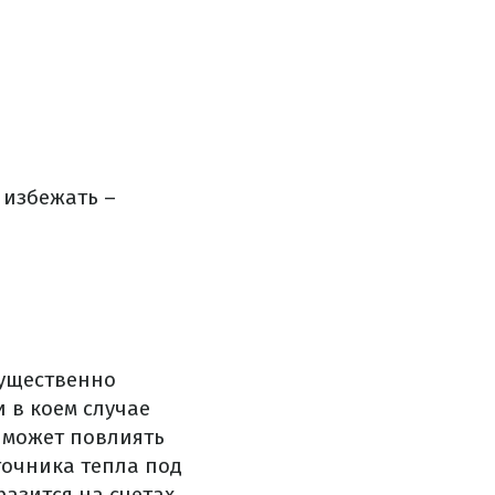
 избежать –
мущественно
и в коем случае
а может повлиять
точника тепла под
разится на счетах