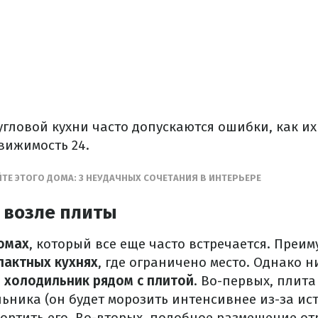
гловой кухни часто допускаются ошибки, как их
вижимость 24.
ТЕ ЭТОГО ДОМА: 3 НЕУДАЧНЫХ СОЧЕТАНИЯ В ИНТЕРЬЕРЕ
 возле плиты
омах
, который все еще часто встречается. Преи
пактных кухнях
, где ограничено место. Однако н
 холодильник рядом с плитой
. Во-первых, плит
льника (он будет морозить интенсивнее из-за ис
ортить его. Во-вторых, подобное размещение от