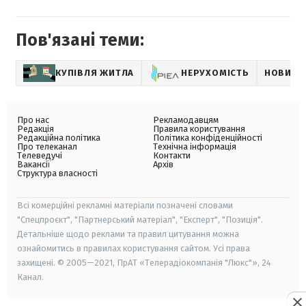
Пов'язані теми:
КУПІВЛЯ ЖИТЛА
НЕРУХОМІСТЬ
НОВИНИ
Про нас
Рекламодавцям
Редакція
Правила користування
Редакційна політика
Політика конфіденційності
Про телеканал
Технічна інформація
Телеведучі
Контакти
Вакансії
Архів
Структура власності
Всі комерційні рекламні матеріали позначені словами
"Спецпроєкт", "Партнерський матеріал", "Експерт", "Позиція".
Детальніше щодо реклами та правил цитування можна
ознайомитись в правилах користування сайтом. Усі права
захищені. © 2005—2021, ПрАТ «Телерадіокомпанія "Люкс"», 24
Канал.