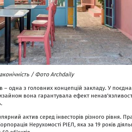
аконічність / Фото Archdaily
в – одна з головних концепцій закладу. У поєднан
изайном вона гарантувала ефект ненав'язливості
.
улярний актив серед інвесторів різного рівня. П
рпорація Нерухомості РІЕЛ, яка за 19 років діяль