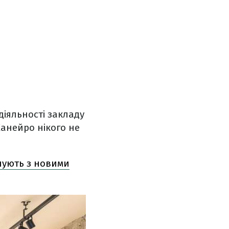
діяльності закладу
Жанейро нікого не
снують з новими