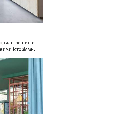
волило не лише
вими історіями.