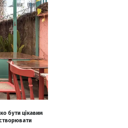
жко бути цікавим
я створювати