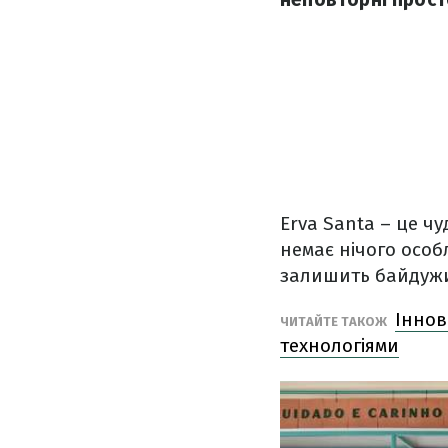
Erva Santa – це чу
немає нічого особл
залишить байдуж
Іннов
ЧИТАЙТЕ ТАКОЖ
технологіями