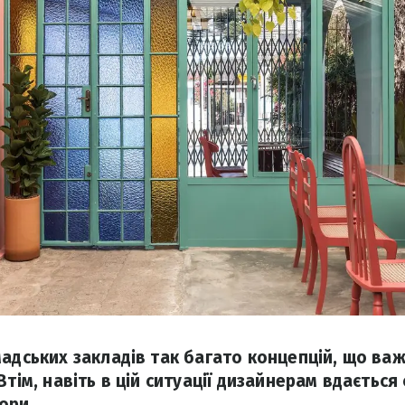
мадських закладів так багато концепцій, що ва
Втім, навіть в цій ситуації дизайнерам вдаєтьс
ори.