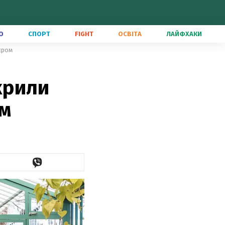
О
СПОРТ
FIGHT
ОСВІТА
ЛАЙФХАКИ
'єром
дкрили
ом