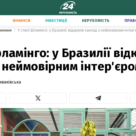
ФІНАНСИ
ІНВЕСТИЦІЇ
НЕРУХОМІСТЬ
ПРАВ
тхнення
У стилі фламінго: у Бразилії відкрили заклад з неймовірним інтер
фламінго: у Бразилії ві
 неймовірним інтер'єр
иваківська