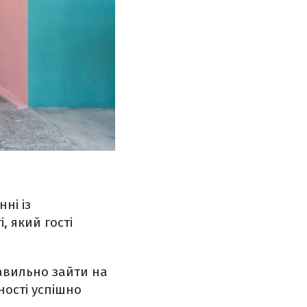
ні із
, який гості
равильно зайти на
ності успішно