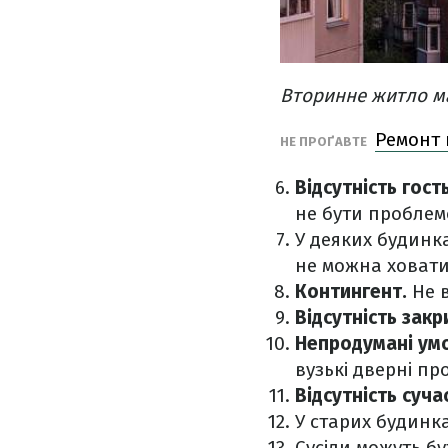
Вторинне житло ма
Ремонт 
НЕ ПРОҐАВТЕ
Відсутність гос
не бути проблем
У деяких будинк
не можна ховати 
Контингент.
Не в
Відсутність закр
Непродумані ум
вузькі дверні прор
Відсутність суч
У старих будинк
Сусіди можуть бу