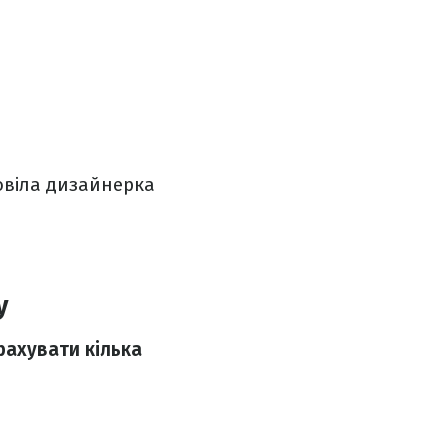
овіла дизайнерка
у
рахувати кілька