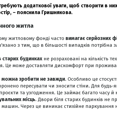
отребують додаткової уваги, щоб створити в ни
стір,
– пояснила Гришнякова.
нного житла
ому житловому фонді часто
вимагає серйозних ф
'язано з тим, що в більшості випадків потрібна з
в старих будинках
не розраховані на кількість тех
я. Це може доставляти дискомфорт при проживан
 можна зробити не завжди
. Особливо це стосує
оронено пересувати чи зносити стіни. Для будь-як
 проєкти та узгодження. Це займає багато часу й
кувальних місць
. Двори біля старих будинків не п
і машин. Через це виникає стихійне паркування н