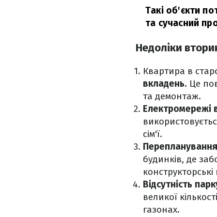
Такі об'єкти п
та сучасний про
Недоліки втори
Квартира в стар
вкладень.
Це пов
та демонтаж.
Електромережі 
використовуєтьс
сім'ї.
Перепланування
будинків, де заб
конструкторські
Відсутність пар
великої кількост
газонах.