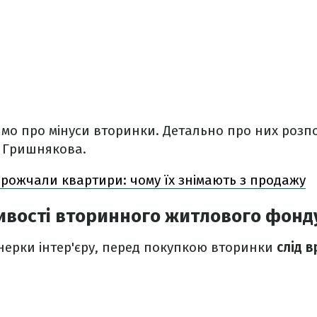
имо про мінуси вторинки. Детально про них розп
а Гришнякова.
орожчали квартири: чому їх знімають з продажу
ивості вторинного житлового фонд
нерки інтер'єру, перед покупкою вторинки
слід в