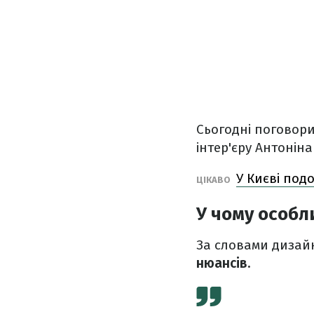
Сьогодні поговор
інтер'єру Антонін
У Києві под
ЦІКАВО
У чому особл
За словами дизай
нюансів.