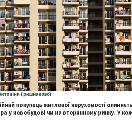
Антоніни Гришнякової
ійний покупець житлової нерухомості опиняєт
ра у новобудові чи на вторинному ринку. У кож