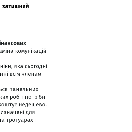
х затишний
інансових
аміна комунікацій
ніки, яка сьогодні
ні всім членам
ться панельних
их робіт потрібні
 коштує недешево.
ризначені для
а тротуарах і