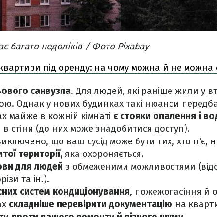
є багато недоліків / Фото Pixabay
квартири під оренду: на чому можна й не можна
тьового санвузла
. Для людей, які раніше жили у в
ою. Однак у нових будинках такі нюанси передба
ах майже в кожній кімнаті
є стояки опалення і в
в стіни (до них може знадобитися доступ).
иключено, що ваш сусід може бути тих, хто п'є, 
итої території,
яка охороняється.
ови для людей
з обмеженими можливостями (відсу
ізи та ін.).
асних систем кондиціонування
, пожежогасіння й 
ах
складніше перевірити документацію
на кварти
ти
проти вашого ремонту й різного шуму.