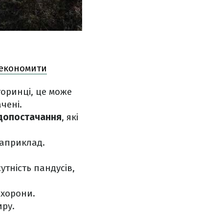
 економити
торинці, це може
чені.
одопостачання
, які
наприклад.
тність пандусів,
охорони.
ру.