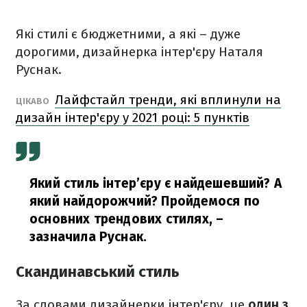
Які стилі є бюджетними, а які – дуже
дорогими, дизайнерка інтер'єру Наталя
Руснак.
Лайфстайл тренди, які вплинули на
ЦІКАВО
дизайн інтер'єру у 2021 році: 5 пунктів
Який стиль інтер’єру є найдешевший? А
який найдорожчий? Пройдемося по
основних трендових стилях,
–
зазначила Руснак.
Скандинавський стиль
За словами дизайнерки інтер'єру, це
один з