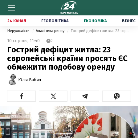
24 КАНАЛ
ГЕОПОЛІТИКА
ЕКОНОМІКА
БІЗНЕС
Нерухомість
Аналітика ринку
Гострий дефіцит житла: 23 європейські країни просять ЄС обмежити подобову оренду
10 серпня,
11:40
2
Гострий дефіцит житла: 23
європейські країни просять ЄС
обмежити подобову оренду
Юлія Бабич