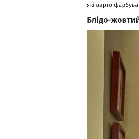
які варто фарбува
Блідо-жовти