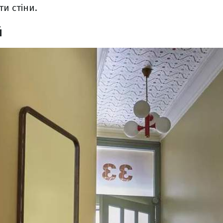
ти стіни.
й