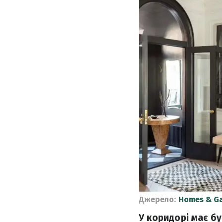
Джерело:
Homes & G
У коридорі має б