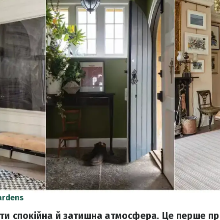
ardens
ути спокійна й затишна атмосфера. Це перше пр