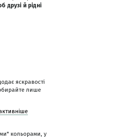
б друзі й рідні
додає яскравості
 обирайте лише
йактивніше
ими" кольорами, у