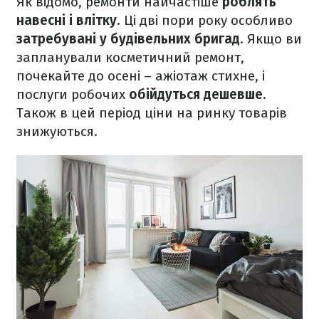
Як відомо, ремонти найчастіше
роблять
навесні і влітку
. Ці дві пори року особливо
затребувані у будівельних бригад
. Якщо ви
запланували косметичний ремонт,
почекайте до осені – ажіотаж стихне, і
послуги робочих
обійдуться дешевше
.
Також в цей період ціни на ринку товарів
знижуються.