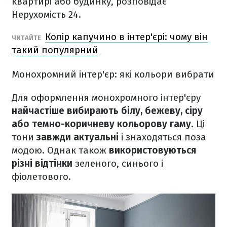
квартирі або будинку, розповідає
Нерухомість 24.
Колір капучино в інтер'єрі: чому він
ЧИТАЙТЕ
такий популярний
Монохромний інтер'єр: які кольори вибрати
Для оформлення монохромного інтер'єру
найчастіше вибирають білу, бежеву, сіру
або темно-коричневу кольорову гаму
. Ці
тони
завжди актуальні
і знаходяться поза
модою. Однак також
використовуються
різні відтінки
зеленого, синього і
фіолетового.