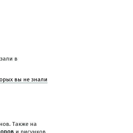
зали в
торых вы не знали
нов. Также на
зоров
и рисунков