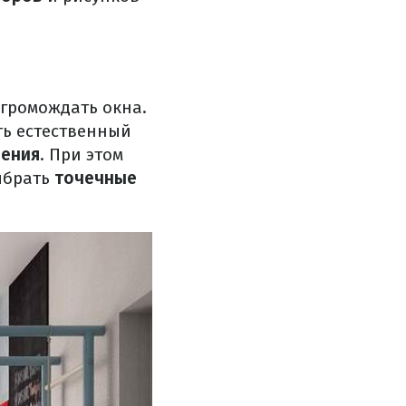
громождать окна.
ть естественный
щения
. При этом
ыбрать
точечные