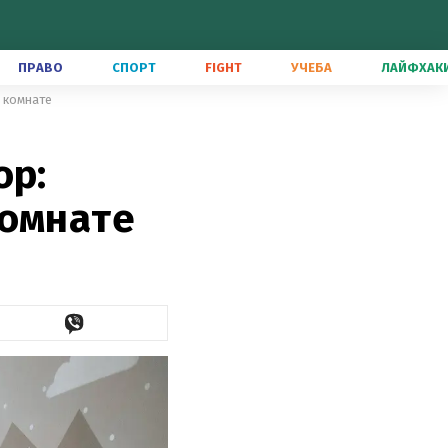
ПРАВО
СПОРТ
FIGHT
УЧЕБА
ЛАЙФХАК
в комнате
ор:
комнате