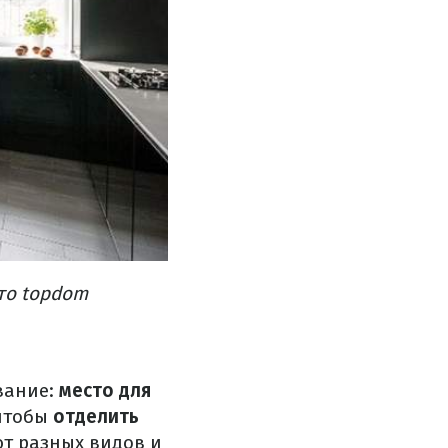
то topdom
вание:
место для
чтобы
отделить
т разных видов и