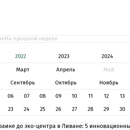
ле
На прошлой неделе
2022
2023
2024
Март
Апрель
Май
Сентябрь
Октябрь
Ноябрь
06
07
08
09
10
11
12
13
23
24
25
26
27
28
29
30
раине до эко-центра в Ливане: 5 инновационн