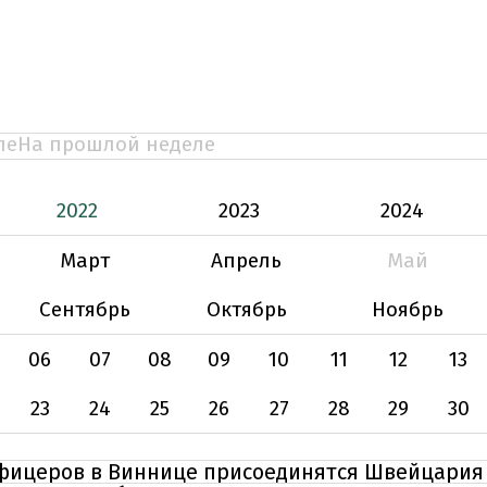
ле
На прошлой неделе
2022
2023
2024
Март
Апрель
Май
Сентябрь
Октябрь
Ноябрь
06
07
08
09
10
11
12
13
23
24
25
26
27
28
29
30
фицеров в Виннице присоединятся Швейцария