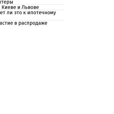
лтеры
 Киеве и Львове
ет ли это к ипотечному
частие в распродаже