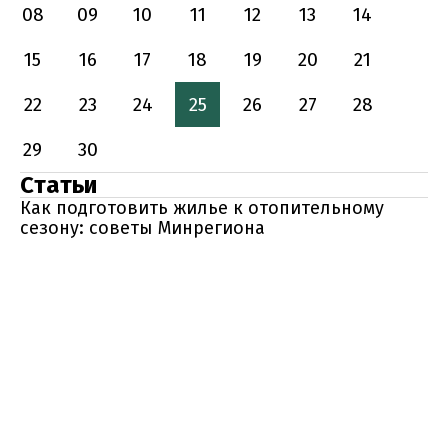
08
09
10
11
12
13
14
15
16
17
18
19
20
21
22
23
24
25
26
27
28
29
30
Статьи
Как подготовить жилье к отопительному
сезону: советы Минрегиона