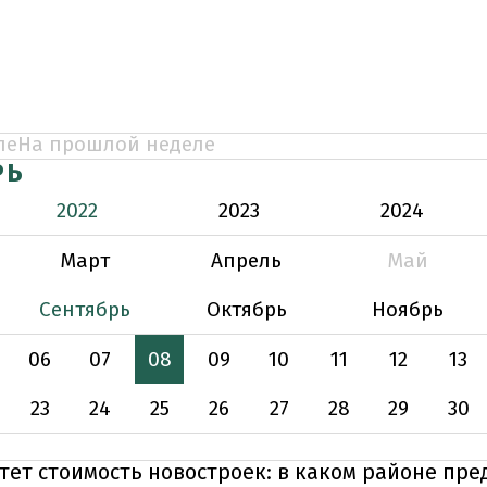
ле
На прошлой неделе
РЬ
2022
2023
2024
Март
Апрель
Май
Сентябрь
Октябрь
Ноябрь
06
07
08
09
10
11
12
13
23
24
25
26
27
28
29
30
тет стоимость новостроек: в каком районе пр