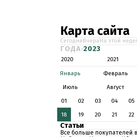
Карта сайта
Сегодня
Вчера
На этой неде
ГОДА
2023
2020
2021
Январь
Февраль
Июль
Август
01
02
03
04
05
18
19
20
21
22
Статьи
Все больше покупателей 