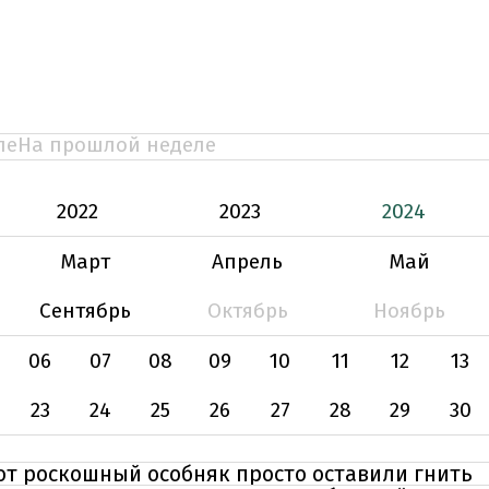
ле
На прошлой неделе
2022
2023
2024
Март
Апрель
Май
Сентябрь
Октябрь
Ноябрь
06
07
08
09
10
11
12
13
23
24
25
26
27
28
29
30
тот роскошный особняк просто оставили гнить