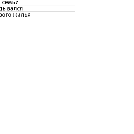
й семьи
адывался
вого жилья