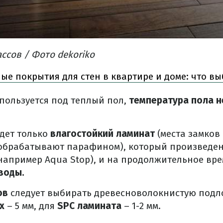
ассов / Фото dekoriko
ые покрытия для стен в квартире и доме: что вы
пользуется под теплый пол,
температура пола н
дет только
влагостойкий ламинат
(места замков
обрабатывают парафином), который произведен
например Aqua Stop), и на продолжительное вр
воды.
ов
следует выбирать древесноволокнистую подл
х
– 5 мм, для
SPC ламината
– 1-2 мм.