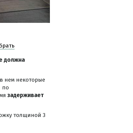
брать
е должна
 в нем некоторые
 по
емя
задерживает
ожку толщиной 3