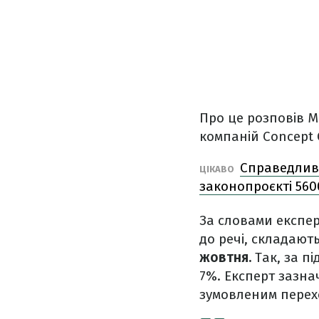
Про це розповів 
компаній Concept 
Справедливі
ЦІКАВО
законопроєкті 560
За словами експер
до речі, складают
жовтня.
Так, за п
7%. Експерт зазна
зумовленим перехо