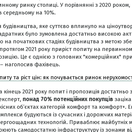
нному ринку столиці. У порівнянні з 2020 роком, 
в середньому на 10%.
 будівництва, яке суттєво вплинуло на ціноутво
вадратних було зумовлена достатньо високою акт
о на початкових стадіях будівництва з метою з
 протягом 2021 року приріст попиту на первинном
ицію. Це є однією з головних "комерційних" пр
– наголосив фахівець.
иту та ріст цін: як почувається ринок нерухомос
а кінець 2021 року попит і пропозиція достатньо 
експерт,
понад 70% потенційних покупців
заціка
кісних об’єктах категорій комфорт та комфорт+. 
омплекси будуються із сучасних і дорожчих матері
ергоощадних технологій. Приваблює майбутніх м
рюють самодостатню інфраструктуру із зонами в