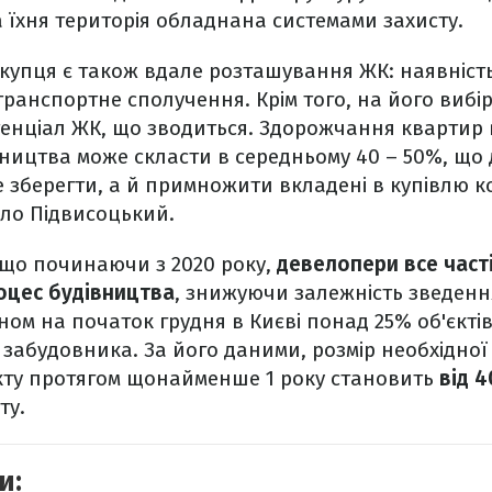
а їхня територія обладнана системами захисту.
купця є також вдале розташування ЖК: наявніст
 транспортне сполучення. Крім того, на його вибі
енціал ЖК, що зводиться. Здорожчання квартир в
вництва може скласти в середньому 40 – 50%, що
 зберегти, а й примножити вкладені в купівлю к
ло Підвисоцький.
 що починаючи з 2020 року,
девелопери все част
роцес будівництва
, знижуючи залежність зведення
аном на початок грудня в Києві понад 25% об'єкті
 забудовника. За його даними, розмір необхідної
кту протягом щонайменше 1 року становить
від 
ту.
и: