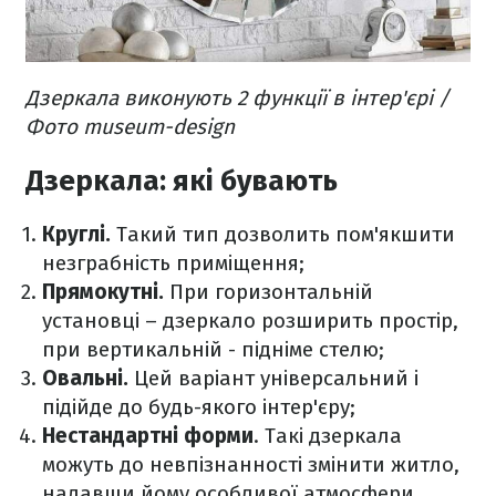
Дзеркала виконують 2 функції в інтер'єрі /
Фото museum-design
Дзеркала: які бувають
Круглі.
Такий тип дозволить пом'якшити
незграбність приміщення;
Прямокутні.
При горизонтальній
установці – дзеркало розширить простір,
при вертикальній - підніме стелю;
Овальні.
Цей варіант універсальний і
підійде до будь-якого інтер'єру;
Нестандартні форми
. Такі дзеркала
можуть до невпізнанності змінити житло,
надавши йому особливої атмосфери.