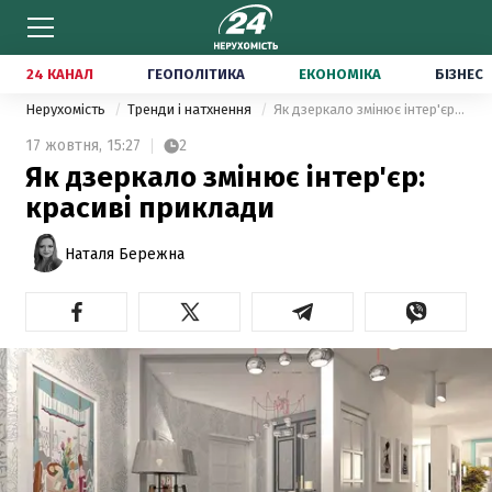
24 КАНАЛ
ГЕОПОЛІТИКА
ЕКОНОМІКА
БІЗНЕС
Нерухомість
Тренди і натхнення
Як дзеркало змінює інтер'єр: красиві приклади
17 жовтня,
15:27
2
Як дзеркало змінює інтер'єр:
красиві приклади
Наталя Бережна