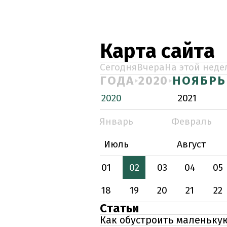
Карта сайта
Сегодня
Вчера
На этой неде
ГОДА
2020
НОЯБРЬ
2020
2021
Январь
Февраль
Июль
Август
01
02
03
04
05
18
19
20
21
22
Статьи
Как обустроить маленьку