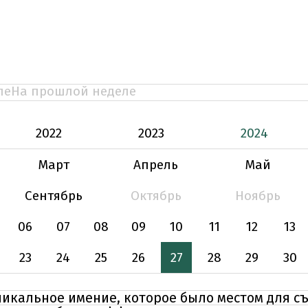
ле
На прошлой неделе
2022
2023
2024
Март
Апрель
Май
Сентябрь
Октябрь
Ноябрь
06
07
08
09
10
11
12
13
23
24
25
26
27
28
29
30
икальное имение, которое было местом для съ