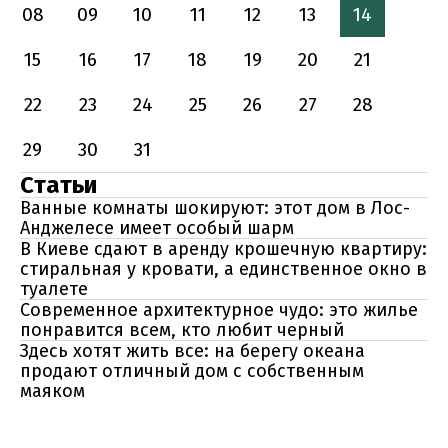
08
09
10
11
12
13
14
15
16
17
18
19
20
21
22
23
24
25
26
27
28
29
30
31
Статьи
Ванные комнаты шокируют: этот дом в Лос-
Анджелесе имеет особый шарм
В Киеве сдают в аренду крошечную квартиру:
стиральная у кровати, а единственное окно в
туалете
Современное архитектурное чудо: это жилье
понравится всем, кто любит черный
Здесь хотят жить все: на берегу океана
продают отличный дом с собственным
маяком